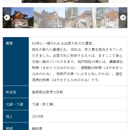
概要
60年に一度行われる出雲大社の大遷宮。
祓社が新たに創建され、当社は、木工事を担当させていた
だきました。出雲大社に参拝する人々は、まずここで身心
を祓い清めていただきます。 祓戸四柱の神とは、瀬織津比
咩神（せおりつひめのかみ）、速開都比咩神（はやあきつ
ひめのかみ）、気吹戸主神（いぶきどぬしのかみ）、速佐
須良比咩神（はやさすらひめのかみ）です。
所在地
島根県出雲市大社町
元請・下請
下請（木工事）
竣工
2014年
屋根
銅板葺