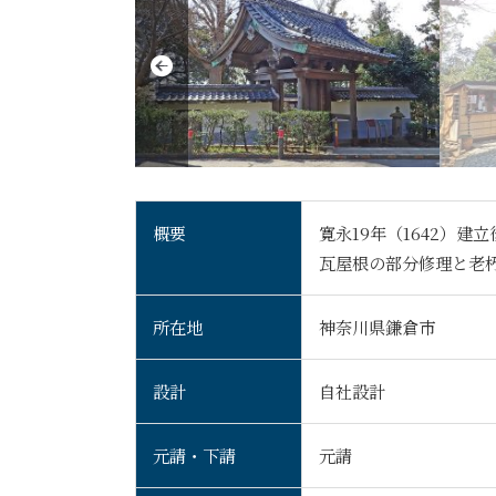
概要
寛永19年（1642）
瓦屋根の部分修理と老
所在地
神奈川県鎌倉市
設計
自社設計
元請・下請
元請