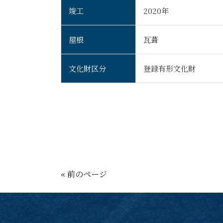
竣工
2020年
屋根
瓦葺
文化財区分
登録有形文化財
« 前のページ