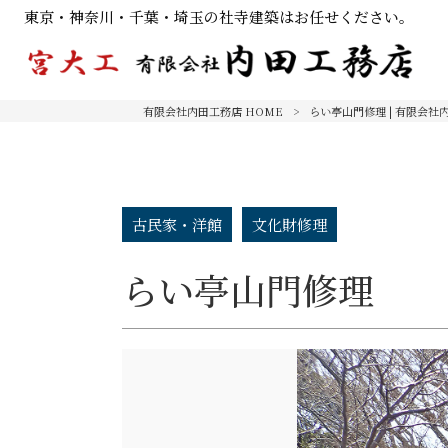
東京・神奈川・千葉・埼玉の社寺建築はお任せください。
有限会社内田工務店 HOME
>
らい亭山門修理 | 有限会社
古民家・洋館
文化財修理
らい亭山門修理