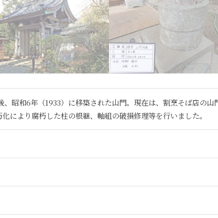
建立後、昭和6年（1933）に移築された山門。現在は、割烹そば店の
朽化により腐朽した柱の根継、軸組の破損修理等を行いました。