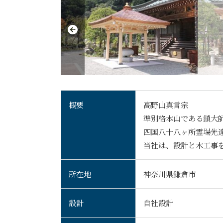
概要
高野山真言宗
準別格本山である鎖大
四国八十八ヶ所霊場先
当社は、設計と木工事
所在地
神奈川県鎌倉市
設計
自社設計