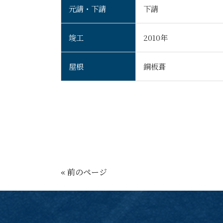
元請・下請
下請
竣工
2010年
屋根
銅板葺
« 前のページ