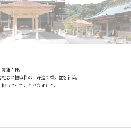
師青蓮寺様。
達記念に檀家様の一寄進で香炉堂を新築。
を担当させていただきました。