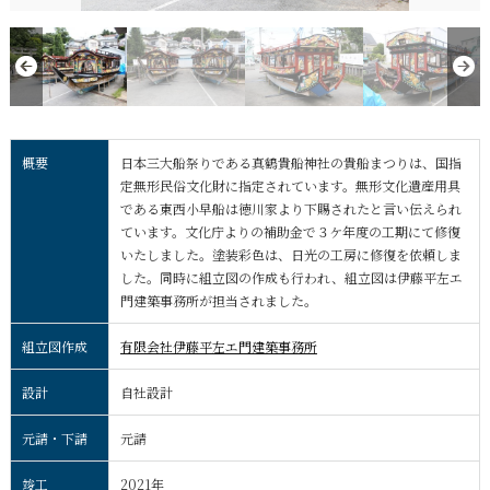
概要
日本三大船祭りである真鶴貴船神社の貴船まつりは、国指
定無形民俗文化財に指定されています。無形文化遺産用具
である東西小早船は徳川家より下賜されたと言い伝えられ
ています。文化庁よりの補助金で３ケ年度の工期にて修復
いたしました。塗装彩色は、日光の工房に修復を依頼しま
した。同時に組立図の作成も行われ、組立図は伊藤平左エ
門建築事務所が担当されました。
組立図作成
有限会社伊藤平左エ門建築事務所
設計
自社設計
元請・下請
元請
竣工
2021年