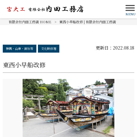
MENU
有限会社内田工務店 HOME
>
東西小早船改修 | 有限会社内田工務店
更新日：
2022.08.18
神輿・山車・御社等
文化財修理
東西小早船改修